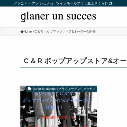
グラニィー アン シュクセ | ツインモールプラザ北上さくら野 2F
Home
C & R ポップアップストア&オーダー会開催
C & R ポップアップストア&オ
glaner un succes (グラニィーアンシュクセ )