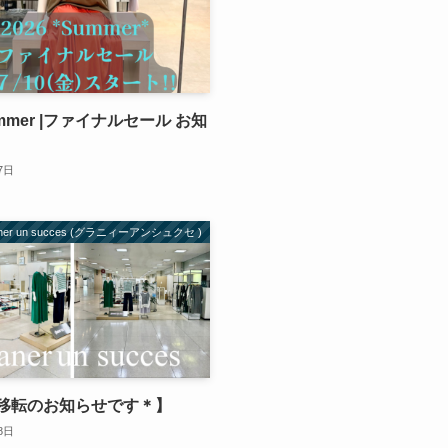
Summer |ファイナルセール お知
7日
aner un succes (グラニィーアンシュクセ )
移転のお知らせです＊】
8日