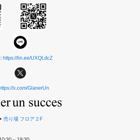
 :
https://lin.ee/UXQLdcZ
https://x.com/GlanerUn
▶️
売り場 フロア２F
:30 – 19:30