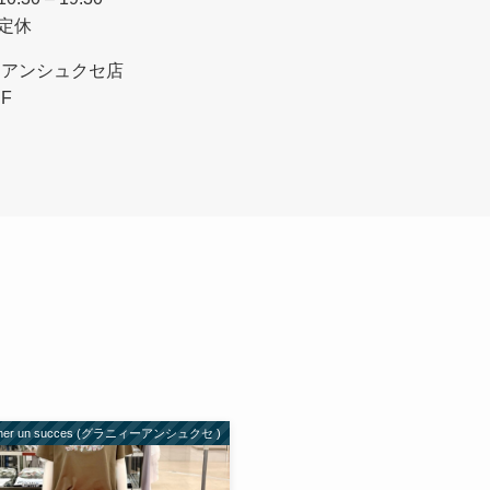
不定休
ーアンシュクセ店
F
aner un succes (グラニィーアンシュクセ )