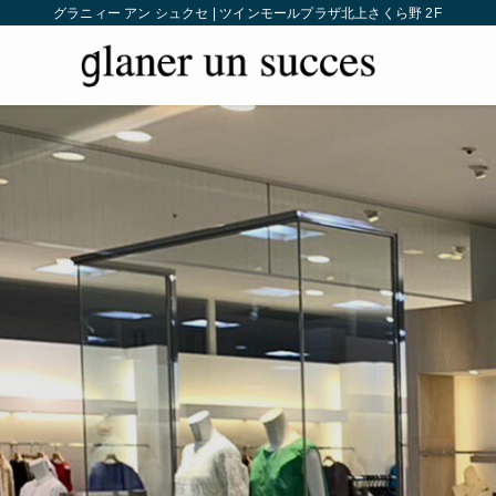
グラニィー アン シュクセ | ツインモールプラザ北上さくら野 2F