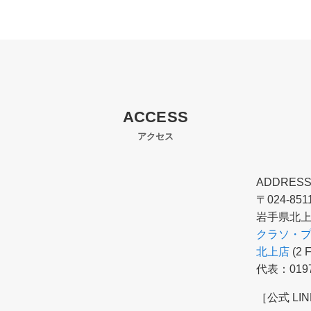
ACCESS
アクセス
ADDRES
〒024-851
岩手県北上市
クラソ・
北上店
(2 F
代表：0197-
［公式 LIN