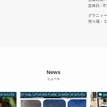
定休日 : 
グラニィ
売り場：２
News
ニュース
 UN SUCCÉS
CAP,帽子-Gally, LOTUS AND FLAME, GLANER UN SUCCÉS
gl