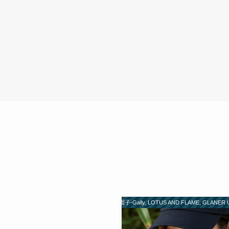
CAP,帽子-Gally, LOTUS AND FLAME, GLANER