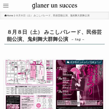
Home
８月８日（土） みこしパレード、民俗芸能公演、鬼剣舞大群舞公演
８月８日（土） みこしパレード、民俗芸
能公演、鬼剣舞大群舞公演
– tag –
岩手県北上みちのく芸能まつり