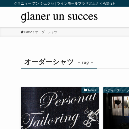
グラニィー アン シュクセ | ツインモールプラザ北上さくら野 2F
Home
オーダーシャツ
オーダーシャツ
– tag –
News
レディースパーソ