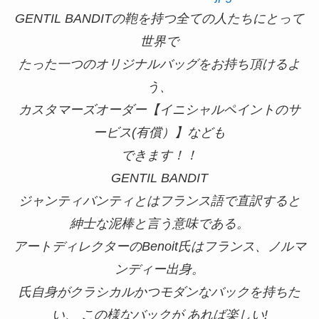
GENTIL BANDITの鞄を持つ全ての人たちにとって
世界で
たった一つのオリジナルバッグをお持ち頂けるよ
う、
カスタマーズオーダー【イニシャルペイントのサ
ービス(有償）】なども
できます！！
GENTIL BANDIT
ジャンティバンティとはフランス語で直訳すると
紳士な泥棒と言う意味である。
アートディレクターのBenoit氏はフランス、ノルマ
ンディー出身。
氏自身がクラシカルかつモダンなバックを持ちた
い、 この様なバックが あれば楽しい!